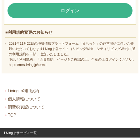
ログイン
■利用規約変更のお知らせ
2021年11月22日の地域情報プラットフォーム「まちっと」の運営開始に伴いご登
録いただいておりますLiving.jp各サイト（リビングWeb、シティリビングWeb)共通
の利用規約を一部、改定いたしました。
下記「利用規約」「会員規約」ページをご確認の上、合意の上ログインください。
https://mrs.living.jp/terms
Living.jp利用規約
個人情報について
消費税表記について
TOP
Living.jpサービス一覧