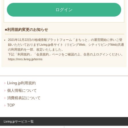
ログイン
■利用規約変更のお知らせ
2021年11月22日の地域情報プラットフォーム「まちっと」の運営開始に伴いご登
録いただいておりますLiving.jp各サイト（リビングWeb、シティリビングWeb)共通
の利用規約を一部、改定いたしました。
下記「利用規約」「会員規約」ページをご確認の上、合意の上ログインください。
https://mrs.living.jp/terms
Living.jp利用規約
個人情報について
消費税表記について
TOP
Living.jpサービス一覧