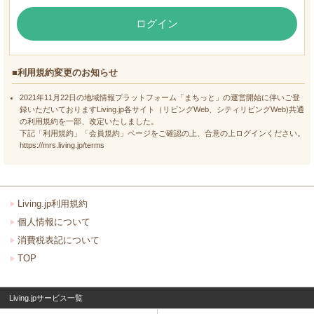
ログイン
■利用規約変更のお知らせ
2021年11月22日の地域情報プラットフォーム「まちっと」の運営開始に伴いご登
録いただいておりますLiving.jp各サイト（リビングWeb、シティリビングWeb)共通
の利用規約を一部、改定いたしました。
下記「利用規約」「会員規約」ページをご確認の上、合意の上ログインください。
https://mrs.living.jp/terms
Living.jp利用規約
個人情報について
消費税表記について
TOP
Living.jpサービス一覧