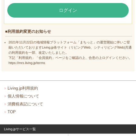
ログイン
■利用規約変更のお知らせ
2021年11月22日の地域情報プラットフォーム「まちっと」の運営開始に伴いご登
録いただいておりますLiving.jp各サイト（リビングWeb、シティリビングWeb)共通
の利用規約を一部、改定いたしました。
下記「利用規約」「会員規約」ページをご確認の上、合意の上ログインください。
https://mrs.living.jp/terms
Living.jp利用規約
個人情報について
消費税表記について
TOP
Living.jpサービス一覧