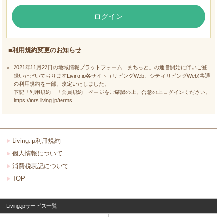
ログイン
■利用規約変更のお知らせ
2021年11月22日の地域情報プラットフォーム「まちっと」の運営開始に伴いご登
録いただいておりますLiving.jp各サイト（リビングWeb、シティリビングWeb)共通
の利用規約を一部、改定いたしました。
下記「利用規約」「会員規約」ページをご確認の上、合意の上ログインください。
https://mrs.living.jp/terms
Living.jp利用規約
個人情報について
消費税表記について
TOP
Living.jpサービス一覧