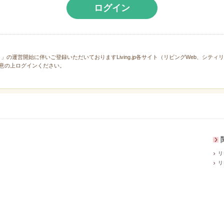
ログイン
と」の運営開始に伴いご登録いただいておりますLiving.jp各サイト（リビングWeb、シテ
意の上ログインください。
リ
リ