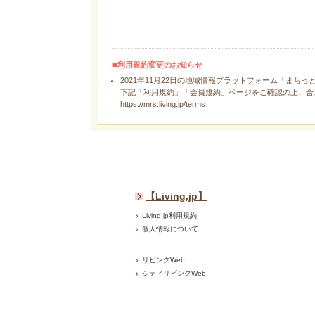
■利用規約変更のお知らせ
2021年11月22日の地域情報プラットフォーム「まちっ
下記「利用規約」「会員規約」ページをご確認の上、合
https://mrs.living.jp/terms
【Living.jp】
Living.jp利用規約
個人情報について
リビングWeb
シティリビングWeb