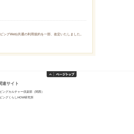
ィリビングWeb)共通の利用規約を一部、改定いたしました。
関連サイト
ビングカルチャー倶楽部（関西）
ビングくらしHOW研究所