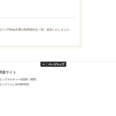
ィリビングWeb)共通の利用規約を一部、改定いたしました。
関連サイト
ビングカルチャー倶楽部（関西）
ビングくらしHOW研究所