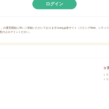
ログイン
と」の運営開始に伴いご登録いただいておりますLiving.jp各サイト（リビングWeb、シテ
意の上ログインください。
リ
リ