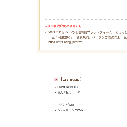
■利用規約変更のお知らせ
2021年11月22日の地域情報プラットフォーム「まちっ
下記「利用規約」「会員規約」ページをご確認の上、合
https://mrs.living.jp/terms
【Living.jp】
Living.jp利用規約
個人情報について
リビングWeb
シティリビングWeb