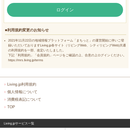
ログイン
■利用規約変更のお知らせ
2021年11月22日の地域情報プラットフォーム「まちっと」の運営開始に伴いご登
録いただいておりますLiving.jp各サイト（リビングWeb、シティリビングWeb)共通
の利用規約を一部、改定いたしました。
下記「利用規約」「会員規約」ページをご確認の上、合意の上ログインください。
https://mrs.living.jp/terms
Living.jp利用規約
個人情報について
消費税表記について
TOP
Living.jpサービス一覧