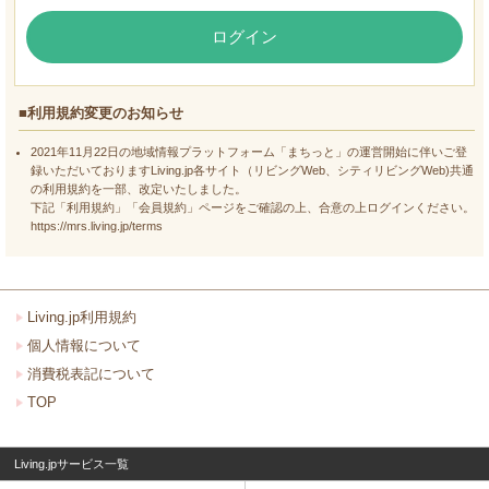
ログイン
■利用規約変更のお知らせ
2021年11月22日の地域情報プラットフォーム「まちっと」の運営開始に伴いご登
録いただいておりますLiving.jp各サイト（リビングWeb、シティリビングWeb)共通
の利用規約を一部、改定いたしました。
下記「利用規約」「会員規約」ページをご確認の上、合意の上ログインください。
https://mrs.living.jp/terms
Living.jp利用規約
個人情報について
消費税表記について
TOP
Living.jpサービス一覧