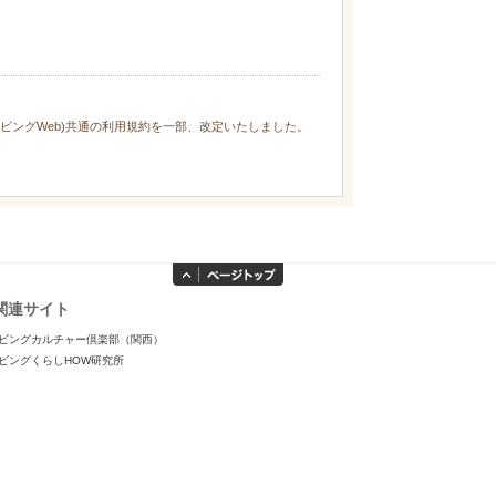
ィリビングWeb)共通の利用規約を一部、改定いたしました。
関連サイト
ビングカルチャー倶楽部（関西）
ビングくらしHOW研究所