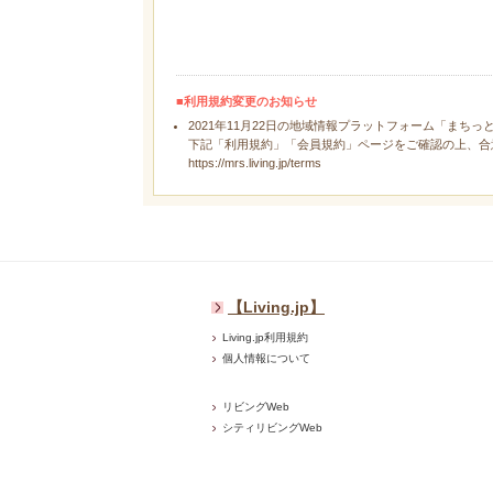
■利用規約変更のお知らせ
2021年11月22日の地域情報プラットフォーム「まちっ
下記「利用規約」「会員規約」ページをご確認の上、合
https://mrs.living.jp/terms
【Living.jp】
Living.jp利用規約
個人情報について
リビングWeb
シティリビングWeb