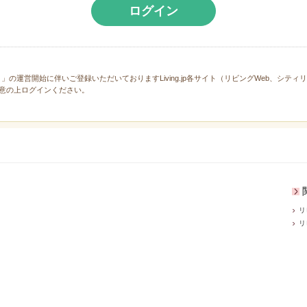
ログイン
と」の運営開始に伴いご登録いただいておりますLiving.jp各サイト（リビングWeb、シテ
意の上ログインください。
リ
リ