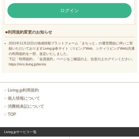
ログイン
■利用規約変更のお知らせ
2021年11月22日の地域情報プラットフォーム「まちっと」の運営開始に伴いご登
録いただいておりますLiving.jp各サイト（リビングWeb、シティリビングWeb)共通
の利用規約を一部、改定いたしました。
下記「利用規約」「会員規約」ページをご確認の上、合意の上ログインください。
https://mrs.living.jp/terms
Living.jp利用規約
個人情報について
消費税表記について
TOP
Living.jpサービス一覧