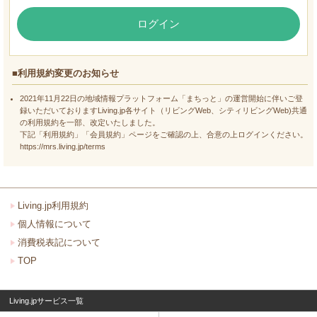
ログイン
■利用規約変更のお知らせ
2021年11月22日の地域情報プラットフォーム「まちっと」の運営開始に伴いご登
録いただいておりますLiving.jp各サイト（リビングWeb、シティリビングWeb)共通
の利用規約を一部、改定いたしました。
下記「利用規約」「会員規約」ページをご確認の上、合意の上ログインください。
https://mrs.living.jp/terms
Living.jp利用規約
個人情報について
消費税表記について
TOP
Living.jpサービス一覧