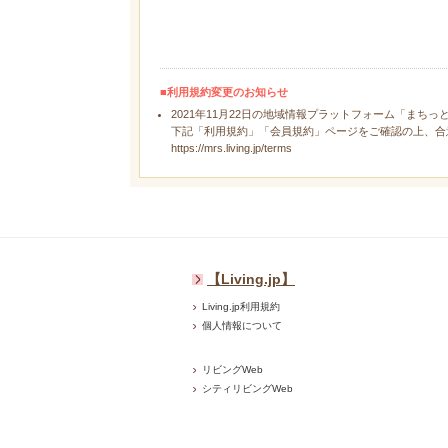
■利用規約変更のお知らせ
2021年11月22日の地域情報プラットフォーム「まちっ
下記「利用規約」「会員規約」ページをご確認の上、合
https://mrs.living.jp/terms
【Living.jp】
Living.jp利用規約
個人情報について
リビングWeb
シティリビングWeb