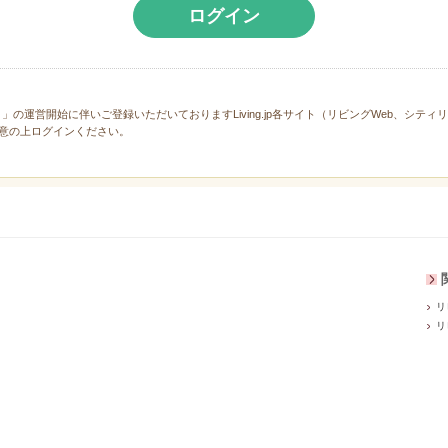
ログイン
と」の運営開始に伴いご登録いただいておりますLiving.jp各サイト（リビングWeb、シテ
意の上ログインください。
リ
リ