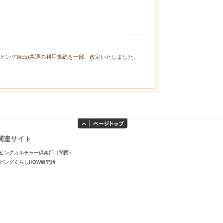
ィリビングWeb)共通の利用規約を一部、改定いたしました。
関連サイト
ビングカルチャー倶楽部（関西）
ビングくらしHOW研究所