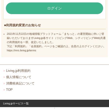
ログイン
■利用規約変更のお知らせ
2021年11月22日の地域情報プラットフォーム「まちっと」の運営開始に伴いご登
録いただいておりますLiving.jp各サイト（リビングWeb、シティリビングWeb)共通
の利用規約を一部、改定いたしました。
下記「利用規約」「会員規約」ページをご確認の上、合意の上ログインください。
https://mrs.living.jp/terms
Living.jp利用規約
個人情報について
消費税表記について
TOP
Living.jpサービス一覧