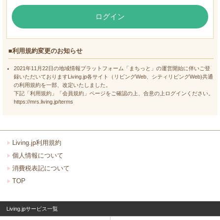
ログイン
■利用規約変更のお知らせ
2021年11月22日の地域情報プラットフォーム「まちっと」の運営開始に伴いご登
録いただいておりますLiving.jp各サイト（リビングWeb、シティリビングWeb)共通
の利用規約を一部、改定いたしました。
下記「利用規約」「会員規約」ページをご確認の上、合意の上ログインください。
https://mrs.living.jp/terms
Living.jp利用規約
個人情報について
消費税表記について
TOP
Living.jpサービス一覧